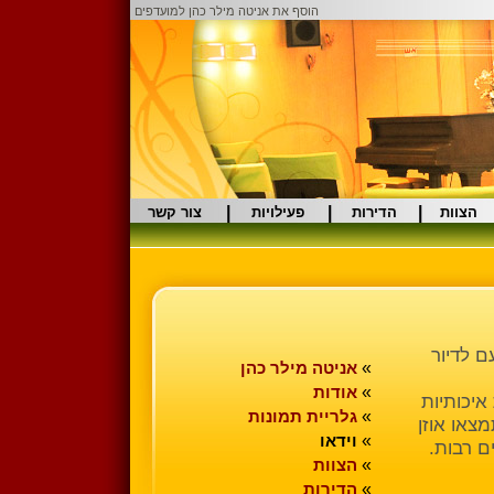
הוסף את אניטה מילר כהן למועדפים
|
|
|
הצוות
הדירות
פעילויות
צור קשר
ם לדיור
»
אניטה מילר כהן
»
אודות
איכותיות
»
גלריית תמונות
צאו אוזן
»
וידאו
ם רבות.
»
הצוות
»
הדירות